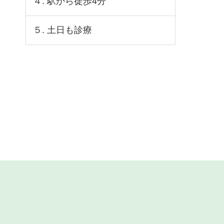
４. 駅から徒歩4分
５. 土日も診療