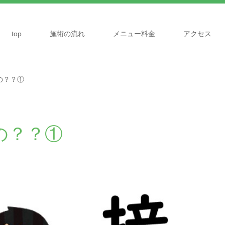
top
施術の流れ
メニュー料金
アクセス
の？？①
の？？①