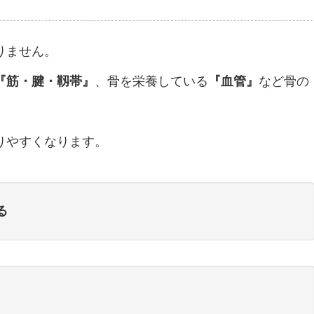
りません。
『筋・腱・靱帯』
、骨を栄養している
『血管』
など骨の
りやすくなります。
る