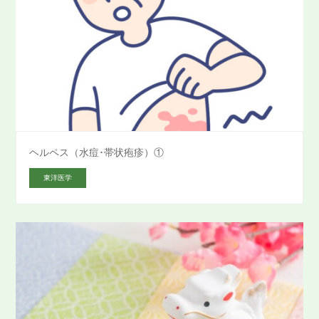
ヘルペス（水痘･帯状疱疹）①
東洋医学