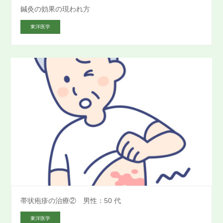
鍼灸の効果の現われ方
東洋医学
帯状疱疹の治療② 男性：50 代
東洋医学