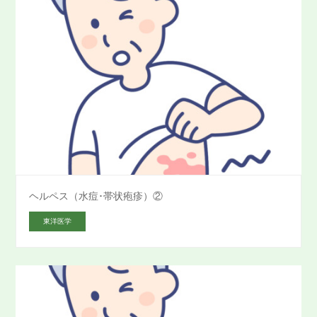
ヘルペス（水痘･帯状疱疹）②
東洋医学