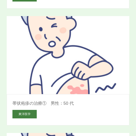
帯状疱疹の治療① 男性：50 代
東洋医学